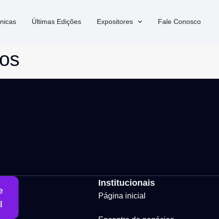
nicas
Últimas Edições
Expositores
Fale Conosco
tos
Institucionais
e
Página inicial
l