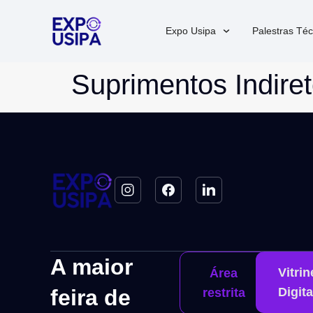
Expo Usipa
Palestras Téc
Suprimentos Indire
A maior
Vitrin
Área
feira de
Digita
restrita