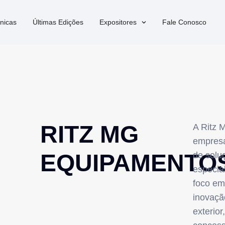
nicas
Últimas Edições
Expositores
Fale Conosco
RITZ MG
A Ritz 
empresa
EQUIPAMENTO
de soluç
especia
foco em
inovaçã
exterior