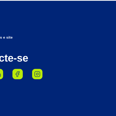
s e site
cte-se