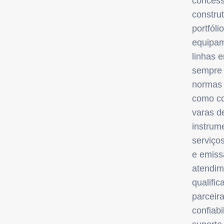
concess
constru
portfóli
equipa
linhas 
sempre
normas 
como co
varas d
instrum
serviço
e emiss
atendim
qualifi
parceira
confiabi