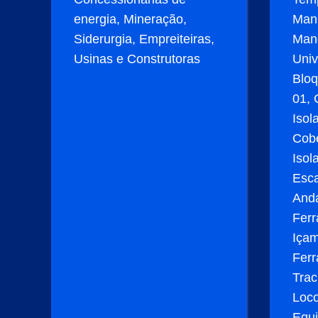
energia, Mineração,
Manu
Siderurgia, Empreiteiras,
Man
Usinas e Construtoras
Univ
Bloq
01, 
Isol
Cobe
Isol
Esca
Anda
Ferr
Içam
Fer
Trac
Loc
Equ