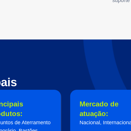
suporte 
ais
ncipais
Mercado de
odutos:
atuação:
untos de Aterramento
Nacional, Internaciona
orário, Bastões