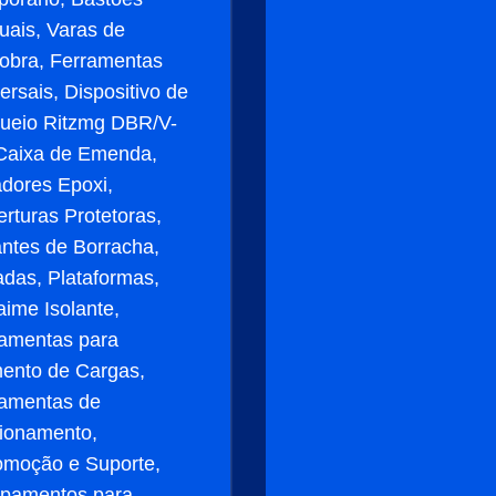
ais, Varas de
obra, Ferramentas
ersais, Dispositivo de
ueio Ritzmg DBR/V-
Caixa de Emenda,
adores Epoxi,
rturas Protetoras,
antes de Borracha,
das, Plataformas,
ime Isolante,
amentas para
ento de Cargas,
ramentas de
ionamento,
omoção e Suporte,
ipamentos para