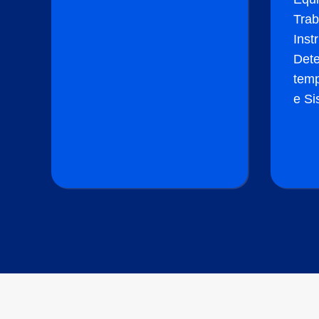
Trab
Inst
Det
temp
e Si