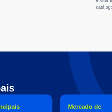
e inter
catálog
ais
ncipais
Mercado de