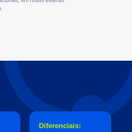
nacionais, em nosso extenso
o.
Diferenciais: