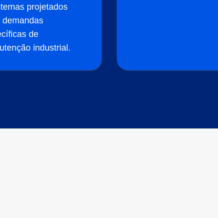
stemas projetados
a demandas
cíficas de
tenção industrial.