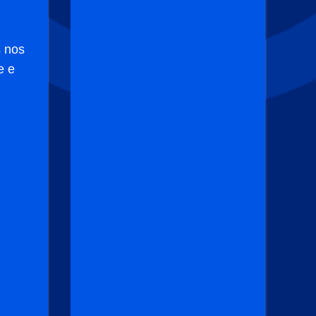
s nos
e e