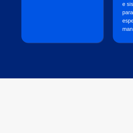
e si
par
espe
manu