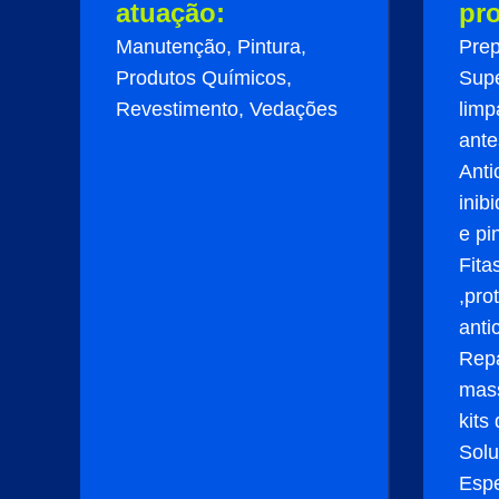
atuação:
pr
Manutenção, Pintura,
Pre
Produtos Químicos,
Supe
Revestimento, Vedações
limp
ante
Anti
inib
e pi
Fita
,pro
anti
Rep
mass
kits
Solu
Espe