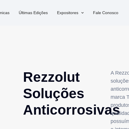
nicas
Últimas Edições
Expositores
Fale Conosco
Rezzolut
A Rezzo
soluçõe
Soluções
anticorr
marca T
Anticorrosivas
produtos
qualidad
possuím