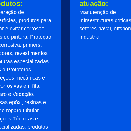
odutos:
atuação:
paração de
Manutenção de
rfícies, produtos para
infraestruturas crítica
ar e evitar corrosão
setores naval, offshor
s de pintura. Proteção
industrial
corrosiva, primers,
idores, revestimentos
nturas especializadas.
s e Protetores
teções mecânicas e
corrosivas em fita.
aro e Vedação,
as epóxi, resinas e
 de reparo tubular.
ções Técnicas e
cializadas, produtos