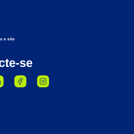
s e site
cte-se