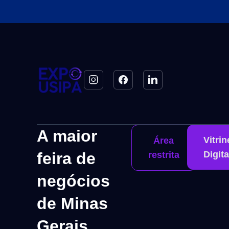
A maior
Vitrin
Área
feira de
Digita
restrita
negócios
de Minas
Gerais