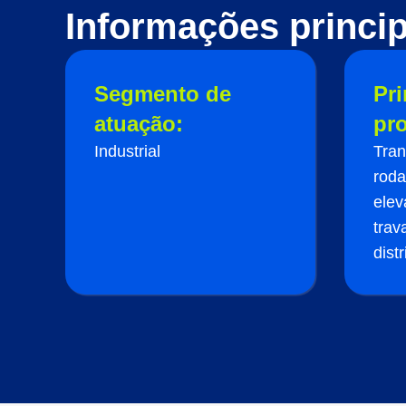
Informações princip
Segmento de
Pri
atuação:
pr
Industrial
Tran
roda
elev
trav
dist