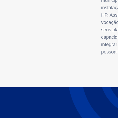
municip
instala
HP. Ass
vocação
seus pl
capacid
integra
pessoal 