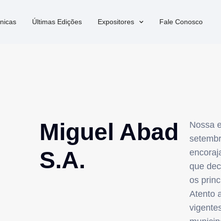
nicas
Últimas Edições
Expositores
Fale Conosco
Miguel Abad
Nossa e
setembr
S.A.
encoraj
que dec
os prin
Atento 
vigente