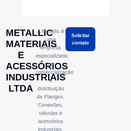
METALLIC
A Metallic é
Solicitar
uma
MATERIAIS
contato
empresa
E
especializada
ACESSÓRIOS
na
comercialização
INDUSTRIAIS
e
LTDA
distribuição
de Flanges,
Conexões,
válvulas e
acessórios
industriais,