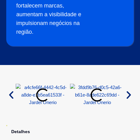
fortalecem marcas,
aumentam a visibilidade e
impulsionam negócios na
região.
Detalhes