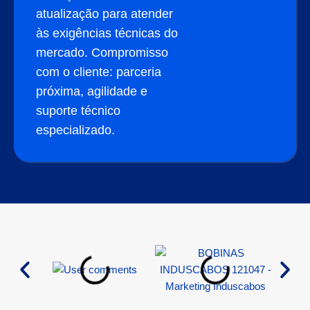
atualização para atender
às exigências técnicas do
mercado. Compromisso
com o cliente: parceria
próxima, agilidade e
suporte técnico
especializado.