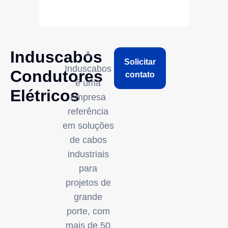
Induscabos
A
Solicitar
Induscabos
Condutores
contato
é uma
Elétricos
empresa
referência
em soluções
de cabos
industriais
para
projetos de
grande
porte, com
mais de 50