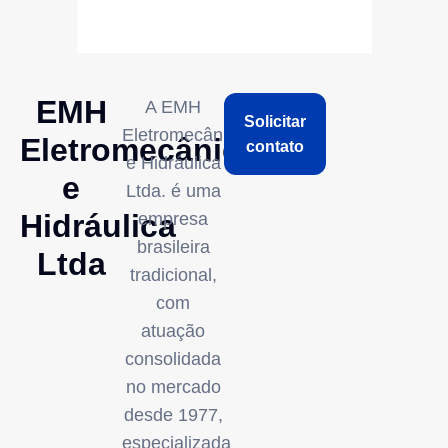
EMH
A EMH
Solicitar
Eletromecânica
Eletromecânica
contato
e Hidráulica
e
Ltda. é uma
Hidráulica
empresa
brasileira
Ltda
tradicional,
com
atuação
consolidada
no mercado
desde 1977,
especializada