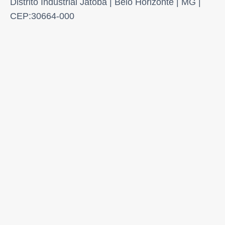
Distrito Industrial Jatobá | Belo Horizonte | MG |
CEP:30664-000