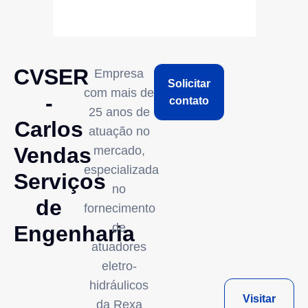
CVSER
Empresa
Solicitar
com mais de
-
contato
25 anos de
Carlos
atuação no
Vendas
mercado,
especializada
Serviços
no
de
fornecimento
de
Engenharia
atuadores
eletro-
hidráulicos
Visitar
da Rexa