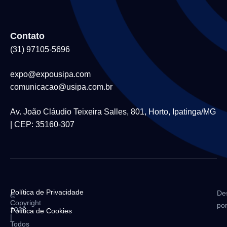
Contato
(31) 97105-5696
expo@expousipa.com
comunicacao@usipa.com.br
Av. João Cláudio Teixeira Salles, 801, Horto, Ipatinga/MG
| CEP: 35160-307
Política de Privacidade
De
©
Copyright
po
2026
Política de Cookies
|
Todos