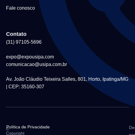
Fale conosco
Contato
(31) 97105-5696
expo@expousipa.com
comunicacao@usipa.com.br
Av. João Cláudio Teixeira Salles, 801, Horto, Ipatinga/MG
| CEP: 35160-307
Política de Privacidade
De
©
Copyright
po