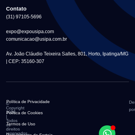
Contato
(31) 97105-5696
expo@expousipa.com
comunicacao@usipa.com.br
Av. João Cláudio Teixeira Salles, 801, Horto, Ipatinga/MG
| CEP: 35160-307
Política de Privacidade
De
©
Copyright
po
2026
Política de Cookies
|
Todos
Termos de Uso
os
direitos
reservados
Regulamento do Sorteio