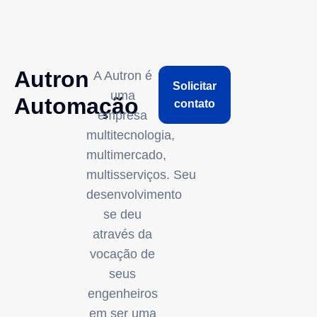
Autron
A Autron é
Solicitar
uma
Automação
contato
empresa
multitecnologia,
multimercado,
multisserviços. Seu
desenvolvimento
se deu
através da
vocação de
seus
engenheiros
em ser uma