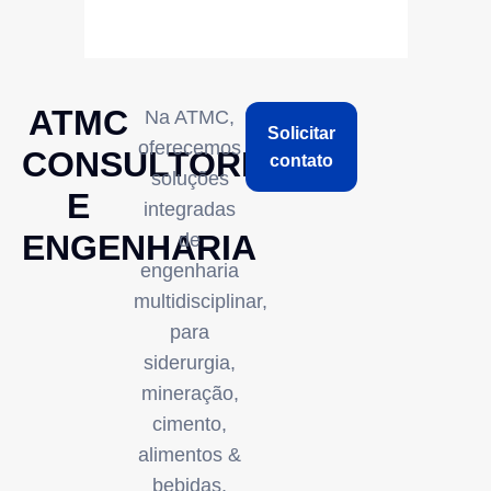
ATMC
Na ATMC,
Solicitar
oferecemos
CONSULTORIA
contato
soluções
E
integradas
ENGENHARIA
de
engenharia
multidisciplinar,
para
siderurgia,
mineração,
cimento,
alimentos &
bebidas,