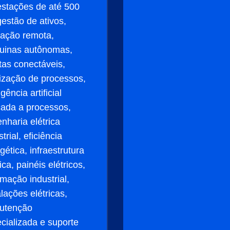
stações de até 500
gestão de ativos,
ação remota,
uinas autônomas,
tas conectáveis,
ização de processos,
igência artificial
cada a processos,
nharia elétrica
trial, eficiência
gética, infraestrutura
rica, painéis elétricos,
mação industrial,
alações elétricas,
utenção
cializada e suporte