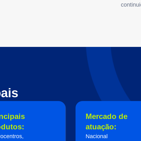
continu
ais
ncipais
Mercado de
odutos:
atuação:
rocentros,
Nacional