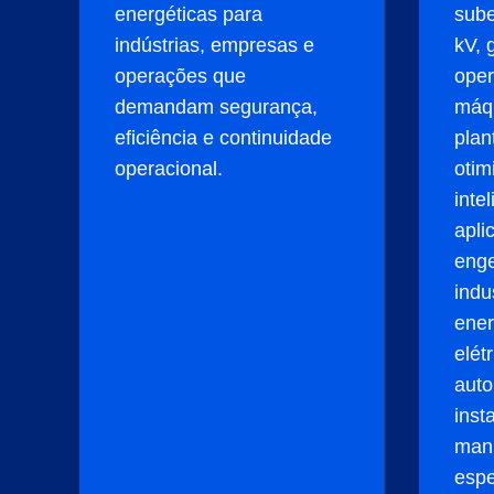
energéticas para
sube
indústrias, empresas e
kV, 
operações que
oper
demandam segurança,
máq
eficiência e continuidade
plan
operacional.
otim
intel
apli
enge
indus
ener
elét
auto
inst
man
espe