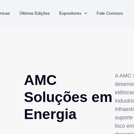
nicas
Últimas Edições
Expositores
Fale Conosco
AMC
A AMC S
desenvo
Soluções em
elétrica
industri
Energia
infraest
suporte
foco em