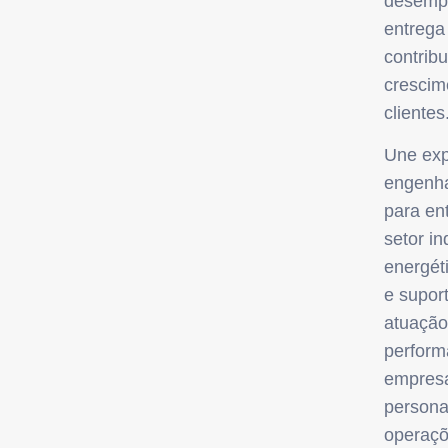
desempe
entrega
contrib
crescim
clientes
Une exp
engenha
para en
setor in
energét
e supor
atuação
perform
empresa
persona
operaçõ