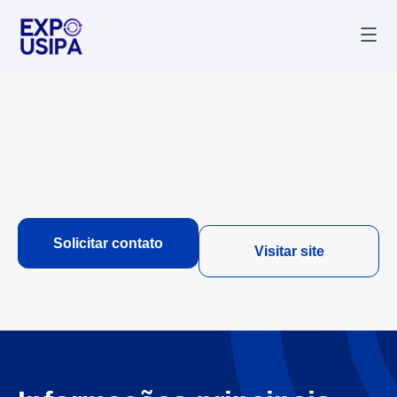
Palestr
Última
Solicitar contato
Visitar site