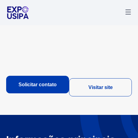
Palestr
Última
Solicitar contato
Visitar site