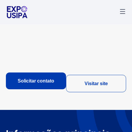
Palestr
Última
Solicitar contato
Visitar site