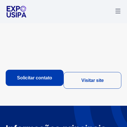
Palestr
Última
Solicitar contato
Visitar site