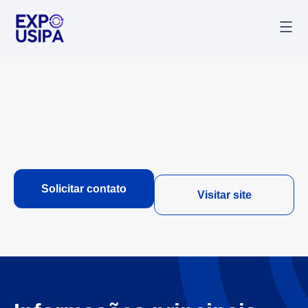
Palestr
Última
Solicitar contato
Visitar site