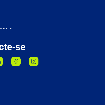
s e site
cte-se