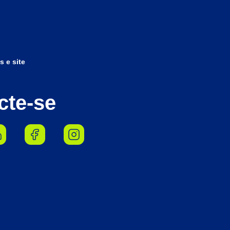
s e site
cte-se