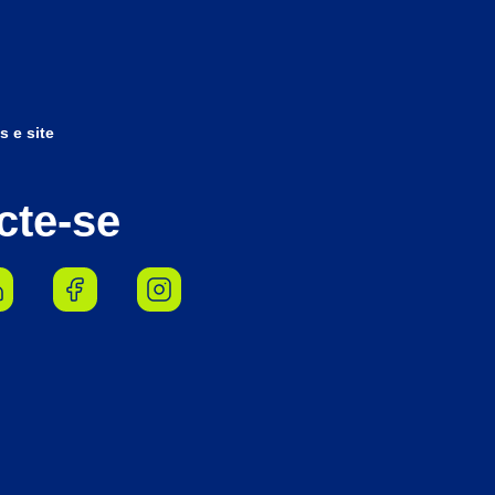
s e site
cte-se