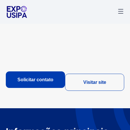
Palestr
Última
Solicitar contato
Visitar site