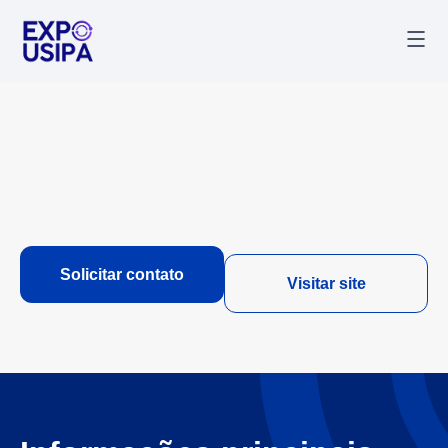
Palestr
Última
Solicitar contato
Visitar site