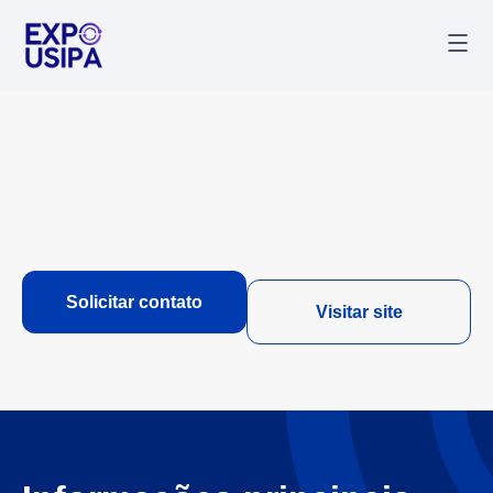
Palestr
Última
Solicitar contato
Visitar site