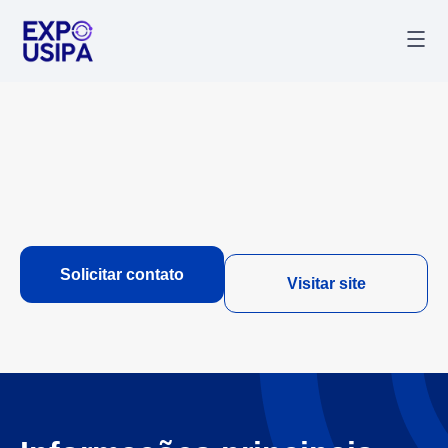
Palestr
Última
Solicitar contato
Visitar site