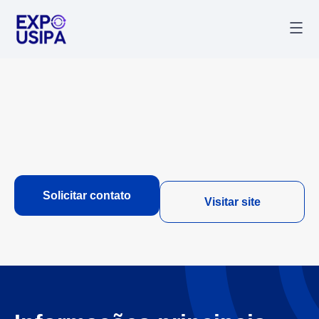
Palestr
Última
Solicitar contato
Visitar site