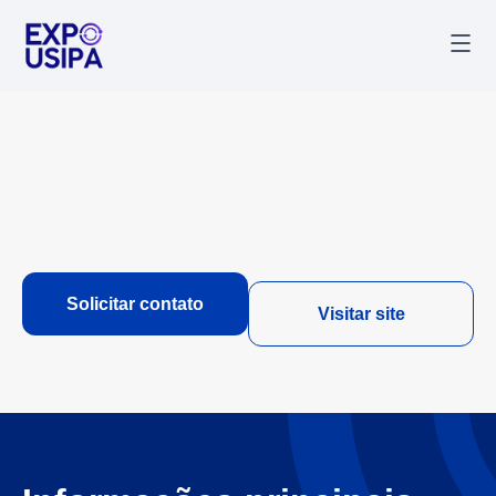
Palestr
Última
Solicitar contato
Visitar site