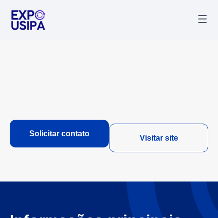
Palestr
Última
Solicitar contato
Visitar site