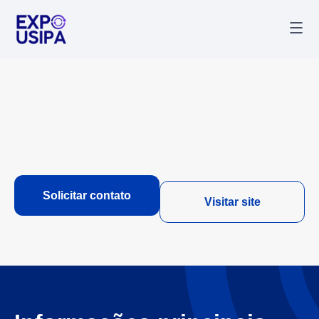
Palestr
Última
Solicitar contato
Visitar site