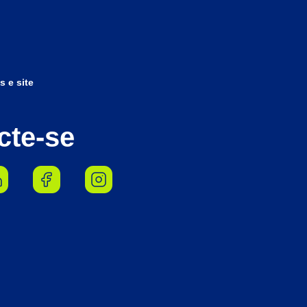
s e site
cte-se