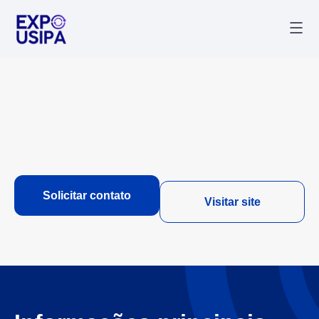
Palestr
Última
Solicitar contato
Visitar site