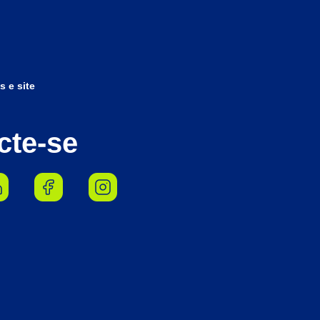
s e site
cte-se