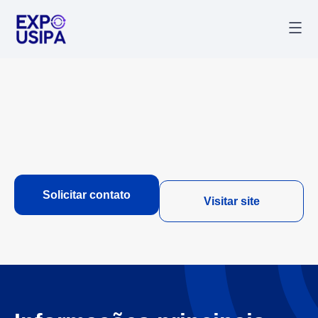
Palestr
Última
Solicitar contato
Visitar site