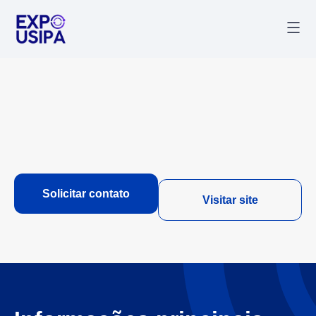
Palestr
Última
Solicitar contato
Visitar site