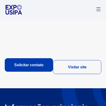
Palestr
Última
Solicitar contato
Visitar site