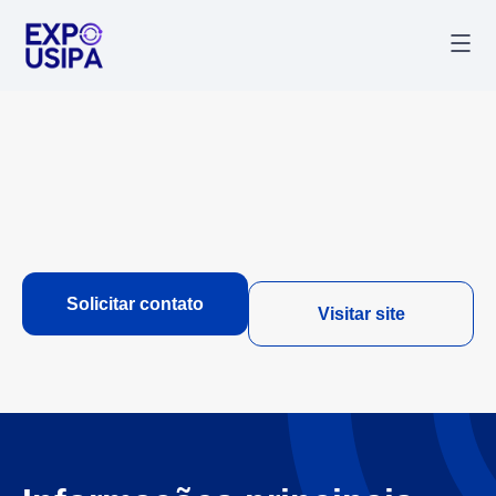
Palestr
Última
Solicitar contato
Visitar site