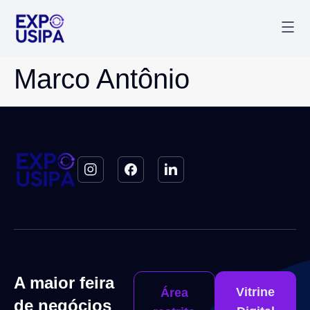
Palestr
Última
Marco Antônio
A maior feira
Vitrine
Área
de negócios