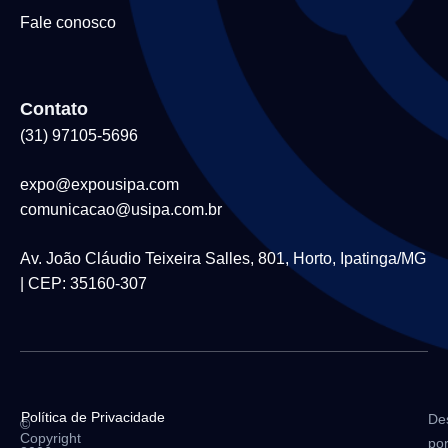
Fale conosco
Contato
(31) 97105-5696
expo@expousipa.com
comunicacao@usipa.com.br
Av. João Cláudio Teixeira Salles, 801, Horto, Ipatinga/MG
| CEP: 35160-307
Política de Privacidade
De
©
Copyright
po