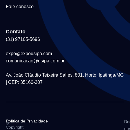
Fale conosco
Contato
(31) 97105-5696
expo@expousipa.com
comunicacao@usipa.com.br
Av. João Cláudio Teixeira Salles, 801, Horto, Ipatinga/MG
| CEP: 35160-307
Política de Privacidade
De
©
Copyright
po