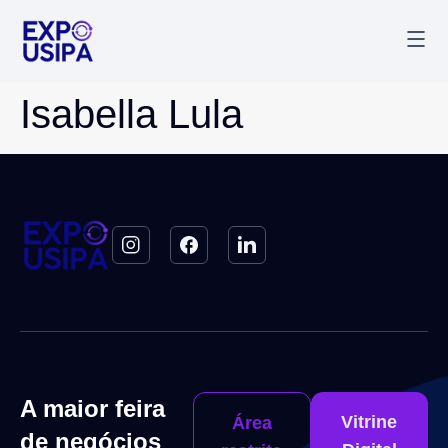
Palestr
Última
Isabella Lula
A maior feira
Vitrine
Área
de negócios