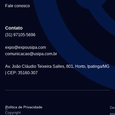
Fale conosco
Contato
(31) 97105-5696
expo@expousipa.com
comunicacao@usipa.com.br
Av. João Cláudio Teixeira Salles, 801, Horto, Ipatinga/MG
| CEP: 35160-307
Política de Privacidade
De
©
Copyright
po