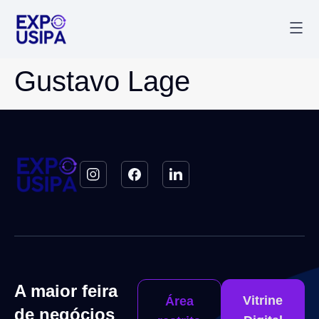
Palestr
Última
Gustavo Lage
A maior feira
Vitrine
Área
de negócios